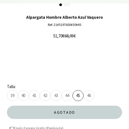
Ir al artículo 1
Ir al artículo 2
Ir al artículo 3
Ir al artículo 4
Alpargata Hombre Alberto Azul Vaquero
Ref: 21#5197600#30#45
Precio de oferta
Precio normal
51,70€
68,95€
Talla:
39
40
41
42
43
44
45
46
AGOTADO
Envío Express Gratis (Península)