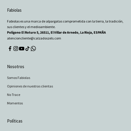
Fabiolas
Fabiolas es una marca de alpargatas comprometida con la tierra, la tradición,
sus clientes y el medioambiente.
Polígono El Roturo 5, 26511, El Villar de Arnedo, La Rioja, ESPAÑA
atencioncliente@calzadoszels.com
Nosotros
Somos Fabiolas
Opiniones de nuestras clientas
No Trace
Momentos
Políticas