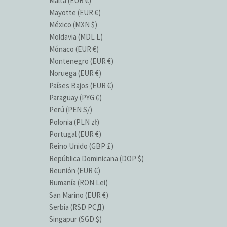
Malta (EUR €)
Mayotte (EUR €)
México (MXN $)
Moldavia (MDL L)
Mónaco (EUR €)
Montenegro (EUR €)
Noruega (EUR €)
Países Bajos (EUR €)
Paraguay (PYG ₲)
Perú (PEN S/)
Polonia (PLN zł)
Portugal (EUR €)
Reino Unido (GBP £)
República Dominicana (DOP $)
Reunión (EUR €)
Rumanía (RON Lei)
San Marino (EUR €)
Serbia (RSD РСД)
Singapur (SGD $)