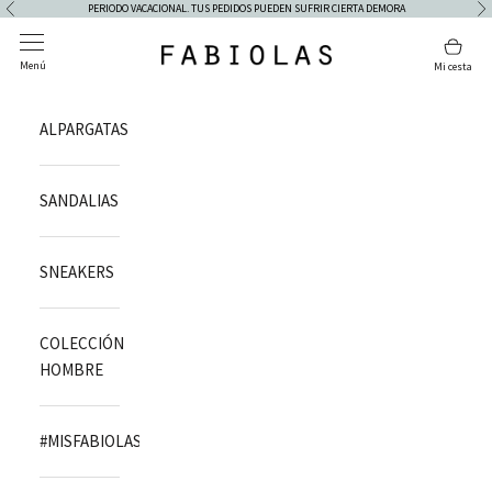
Ir al contenido
PERIODO VACACIONAL. TUS PEDIDOS PUEDEN SUFRIR CIERTA DEMORA
Anterior
Si
Abrir menú de navegación
Abrir
Fabiolas
Menú
Mi cesta
ALPARGATAS
SANDALIAS
SNEAKERS
COLECCIÓN
HOMBRE
#MISFABIOLAS