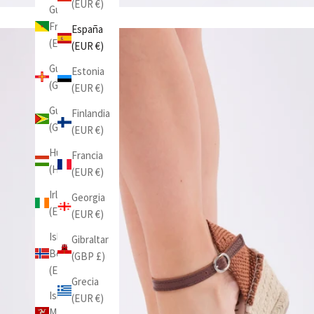
(EUR €)
Guayana
Francesa
España
(EUR €)
(EUR €)
Guernesey
Estonia
(GBP £)
(EUR €)
Guyana
Finlandia
(GYD $)
(EUR €)
Hungría
Francia
(HUF Ft)
(EUR €)
Irlanda
Georgia
(EUR €)
(EUR €)
Isla
Gibraltar
Bouvet
(GBP £)
(EUR €)
Grecia
Isla de
(EUR €)
Man (GBP