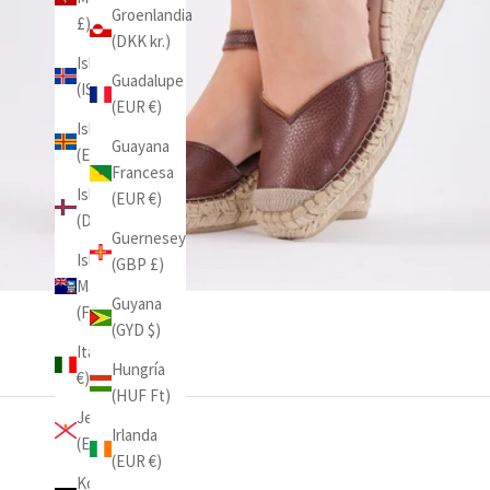
Groenlandia
£)
(DKK kr.)
Islandia
Guadalupe
(ISK kr)
(EUR €)
Islas Aland
Guayana
(EUR €)
Francesa
Islas Feroe
(EUR €)
(DKK kr.)
Guernesey
Islas
(GBP £)
Malvinas
Guyana
(FKP £)
(GYD $)
Italia (EUR
Hungría
€)
(HUF Ft)
Jersey
Irlanda
(EUR €)
(EUR €)
Kosovo