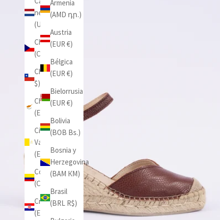
Caribe
Armenia
neerlandés
(AMD դր.)
(USD $)
Austria
Chequia
(EUR €)
(CZK Kč)
Bélgica
Chile (CLP
(EUR €)
$)
Bielorrusia
Chipre
(EUR €)
(EUR €)
Bolivia
Ciudad del
(BOB Bs.)
Vaticano
Bosnia y
(EUR €)
Herzegovina
Colombia
(BAM КМ)
(COP $)
Brasil
Croacia
(BRL R$)
(EUR €)