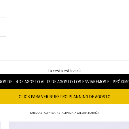
La cesta está vacía
OS DEL 4 DE AGOSTO AL 13 DE AGOSTO LOS ENVIAREMOS EL PRÓXIM
CLICK PARA VER NUESTRO PLANNING DE AGOSTO
FABIOLAS
-
ALPARGATAS
-
ALPARGATA VALERIA MARRÓN