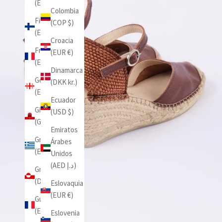
(EUR €)
Colombia
Finlandia
(COP $)
(EUR €)
Croacia
Francia
(EUR €)
(EUR €)
Dinamarca
Georgia
(DKK kr.)
(EUR €)
Ecuador
Gibraltar
(USD $)
(GBP £)
Emiratos
Grecia
Árabes
(EUR €)
Unidos
(AED د.إ)
Groenlandia
(DKK kr.)
Eslovaquia
(EUR €)
Guadalupe
(EUR €)
Eslovenia