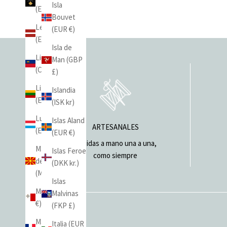
Isla
(EUR €)
Bouvet
Letonia
(EUR €)
(EUR €)
Isla de
Liechtenstein
Man (GBP
(CHF CHF)
£)
Lituania
Islandia
(EUR €)
(ISK kr)
Luxemburgo
Islas Aland
ARTESANALES
(EUR €)
(EUR €)
Cosidas a mano una a una,
Macedonia
Islas Feroe
como siempre
del Norte
(DKK kr.)
(MKD ден)
Islas
Malta (EUR
Malvinas
€)
(FKP £)
Mayotte
Italia (EUR