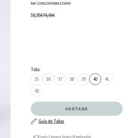
Ref: 21#6216300#A125#40
Precio de oferta
Precio normal
59,95€
79,95€
Talla:
35
36
37
38
39
40
41
42
AGOTADO
Guía de Tallas
Envío Express Gratis (Península)