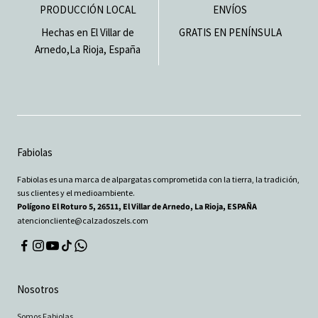
PRODUCCIÓN LOCAL
ENVÍOS
Hechas en El Villar de
GRATIS EN PENÍNSULA
Arnedo,La Rioja, España
Fabiolas
Fabiolas es una marca de alpargatas comprometida con la tierra, la tradición,
sus clientes y el medioambiente.
Polígono El Roturo 5, 26511, El Villar de Arnedo, La Rioja, ESPAÑA
atencioncliente@calzadoszels.com
Nosotros
Somos Fabiolas