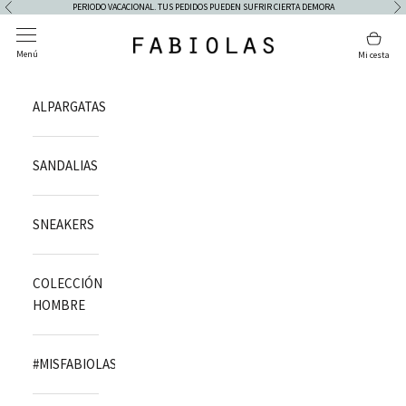
Ir al contenido
PERIODO VACACIONAL. TUS PEDIDOS PUEDEN SUFRIR CIERTA DEMORA
Anterior
Si
Abrir menú de navegación
Abrir
Fabiolas
Menú
Mi cesta
ALPARGATAS
SANDALIAS
SNEAKERS
COLECCIÓN
HOMBRE
#MISFABIOLAS