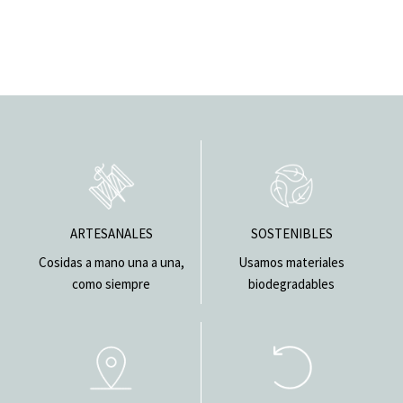
ARTESANALES
SOSTENIBLES
Cosidas a mano una a una,
Usamos materiales
como siempre
biodegradables