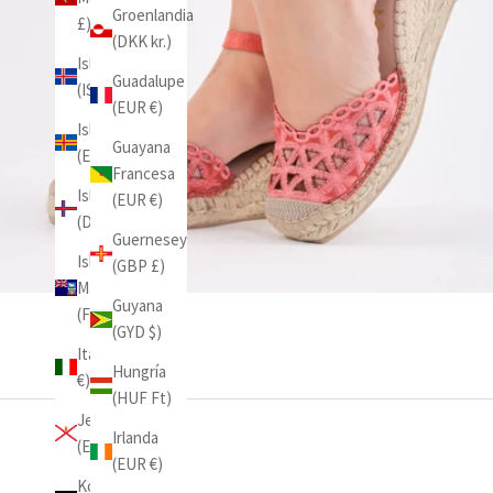
Groenlandia
£)
(DKK kr.)
Islandia
Guadalupe
(ISK kr)
(EUR €)
Islas Aland
Guayana
(EUR €)
Francesa
Islas Feroe
(EUR €)
(DKK kr.)
Guernesey
Islas
(GBP £)
Malvinas
Guyana
(FKP £)
(GYD $)
Italia (EUR
Hungría
€)
(HUF Ft)
Jersey
Irlanda
(EUR €)
(EUR €)
Kosovo