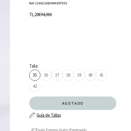
Ref: 21#6216834#A097#35
Precio de oferta
Precio normal
71,20€
94,95€
Talla:
35
36
37
38
39
40
41
42
AGOTADO
Guía de Tallas
Envío Express Gratis (Península)