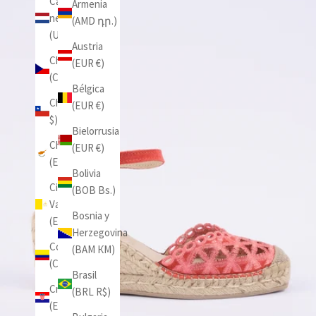
Caribe
Armenia
neerlandés
(AMD դր.)
(USD $)
Austria
Chequia
(EUR €)
(CZK Kč)
Bélgica
Chile (CLP
(EUR €)
$)
Bielorrusia
Chipre
(EUR €)
(EUR €)
Bolivia
Ciudad del
(BOB Bs.)
Vaticano
Bosnia y
(EUR €)
Herzegovina
Colombia
(BAM КМ)
(COP $)
Brasil
Croacia
(BRL R$)
(EUR €)