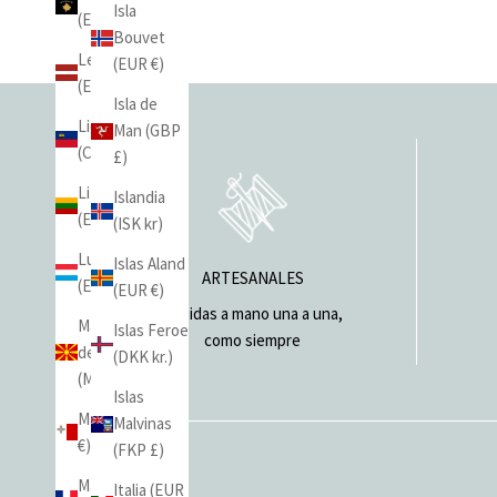
Isla
(EUR €)
Bouvet
Letonia
(EUR €)
(EUR €)
Isla de
Liechtenstein
Man (GBP
(CHF CHF)
£)
Lituania
Islandia
(EUR €)
(ISK kr)
Luxemburgo
Islas Aland
ARTESANALES
(EUR €)
(EUR €)
Cosidas a mano una a una,
Macedonia
Islas Feroe
como siempre
del Norte
(DKK kr.)
(MKD ден)
Islas
Malta (EUR
Malvinas
€)
(FKP £)
Mayotte
Italia (EUR