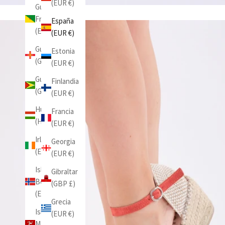
(EUR €)
Guayana
Francesa
España
(EUR €)
(EUR €)
Guernesey
Estonia
(GBP £)
(EUR €)
Guyana
Finlandia
(GYD $)
(EUR €)
Hungría
Francia
(HUF Ft)
(EUR €)
Irlanda
Georgia
(EUR €)
(EUR €)
Isla
Gibraltar
Bouvet
(GBP £)
(EUR €)
Grecia
Isla de
(EUR €)
Man (GBP