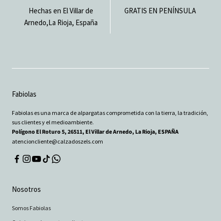
Hechas en El Villar de
GRATIS EN PENÍNSULA
Arnedo,La Rioja, España
Fabiolas
Fabiolas es una marca de alpargatas comprometida con la tierra, la tradición,
sus clientes y el medioambiente.
Polígono El Roturo 5, 26511, El Villar de Arnedo, La Rioja, ESPAÑA
atencioncliente@calzadoszels.com
Nosotros
Somos Fabiolas