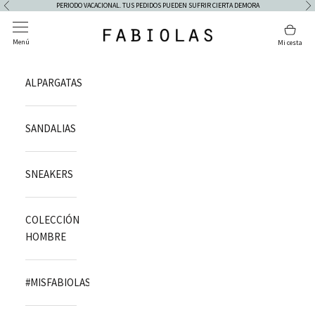
Ir al contenido
PERIODO VACACIONAL. TUS PEDIDOS PUEDEN SUFRIR CIERTA DEMORA
Anterior
Si
Abrir menú de navegación
Abrir
Fabiolas
Menú
Mi cesta
ALPARGATAS
SANDALIAS
SNEAKERS
COLECCIÓN
HOMBRE
#MISFABIOLAS