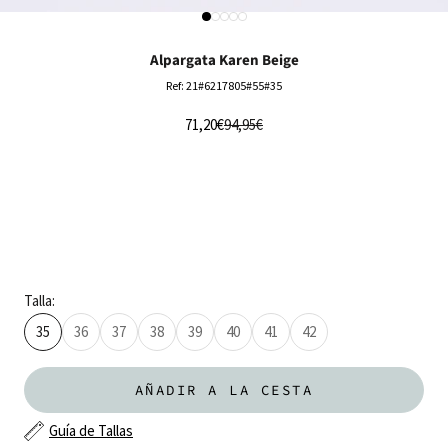
Ir al artículo 1
Ir al artículo 2
Ir al artículo 3
Ir al artículo 4
Ir al artículo 5
Alpargata Karen Beige
Ref: 21#6217805#55#35
Precio de oferta
Precio normal
71,20€
94,95€
Talla:
35
36
37
38
39
40
41
42
AÑADIR A LA CESTA
Guía de Tallas