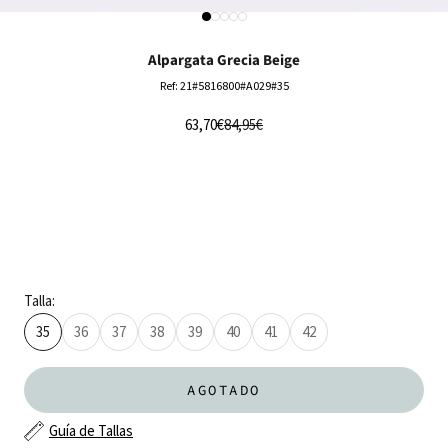
Ir al artículo 1
Ir al artículo 2
Ir al artículo 3
Ir al artículo 4
Ir al artículo 5
Alpargata Grecia Beige
Ref: 21#5816800#A029#35
Precio de oferta
Precio normal
63,70€
84,95€
Talla:
35
36
37
38
39
40
41
42
AGOTADO
Guía de Tallas