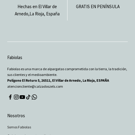
Hechas en El Villar de
GRATIS EN PENÍNSULA
Arnedo,La Rioja, España
Fabiolas
Fabiolas es una marca de alpargatas comprometida con la tierra, la tradición,
sus clientes y el medioambiente.
Polígono El Roturo 5, 26511, El Villar de Arnedo, La Rioja, ESPAÑA
atencioncliente@calzadoszels.com
Nosotros
Somos Fabiolas