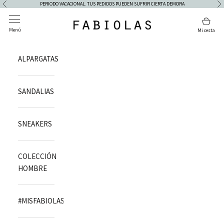
Ir al contenido
PERIODO VACACIONAL. TUS PEDIDOS PUEDEN SUFRIR CIERTA DEMORA
Anterior
Si
Abrir menú de navegación
Abrir
Fabiolas
Menú
Mi cesta
ALPARGATAS
SANDALIAS
SNEAKERS
COLECCIÓN
HOMBRE
#MISFABIOLAS