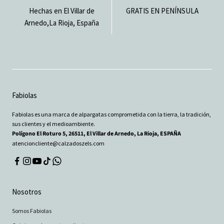
Hechas en El Villar de
GRATIS EN PENÍNSULA
Arnedo,La Rioja, España
Fabiolas
Fabiolas es una marca de alpargatas comprometida con la tierra, la tradición,
sus clientes y el medioambiente.
Polígono El Roturo 5, 26511, El Villar de Arnedo, La Rioja, ESPAÑA
atencioncliente@calzadoszels.com
Nosotros
Somos Fabiolas