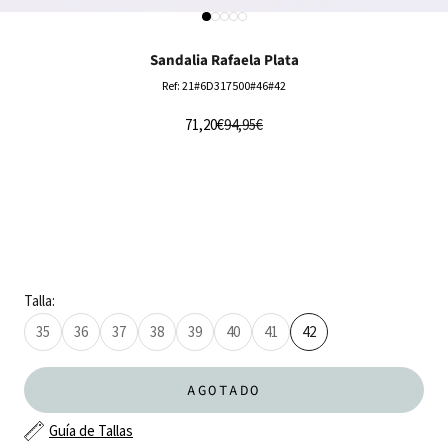
Ir al artículo 1
Ir al artículo 2
Ir al artículo 3
Ir al artículo 4
Ir al artículo 5
Sandalia Rafaela Plata
Ref: 21#6D317500#46#42
Precio de oferta
Precio normal
71,20€
94,95€
Talla:
35
36
37
38
39
40
41
42
AGOTADO
Guía de Tallas