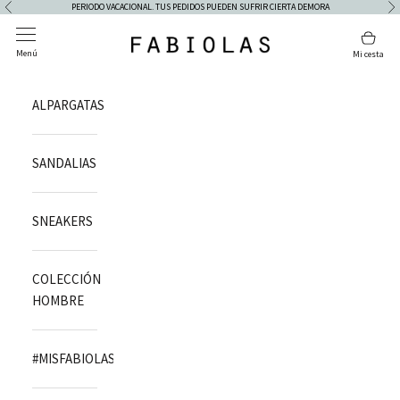
Ir al contenido
PERIODO VACACIONAL. TUS PEDIDOS PUEDEN SUFRIR CIERTA DEMORA
Anterior
Si
Abrir menú de navegación
Abrir
Fabiolas
Menú
Mi cesta
ALPARGATAS
SANDALIAS
SNEAKERS
COLECCIÓN
HOMBRE
#MISFABIOLAS