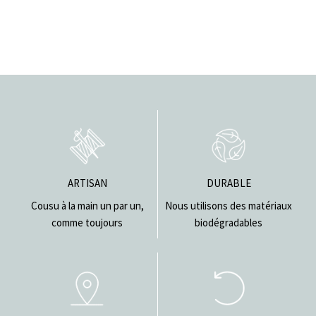
ARTISAN
DURABLE
Cousu à la main un par un,
Nous utilisons des matériaux
comme toujours
biodégradables