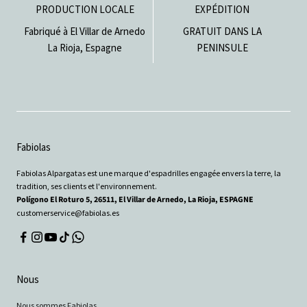
PRODUCTION LOCALE
EXPÉDITION
Fabriqué à El Villar de Arnedo
GRATUIT DANS LA
La Rioja, Espagne
PENINSULE
Fabiolas
Fabiolas Alpargatas est une marque d'espadrilles engagée envers la terre, la
tradition, ses clients et l'environnement.
Polígono El Roturo 5, 26511, El Villar de Arnedo, La Rioja, ESPAGNE
customerservice@fabiolas.es
Nous
Nous sommes Fabiolas