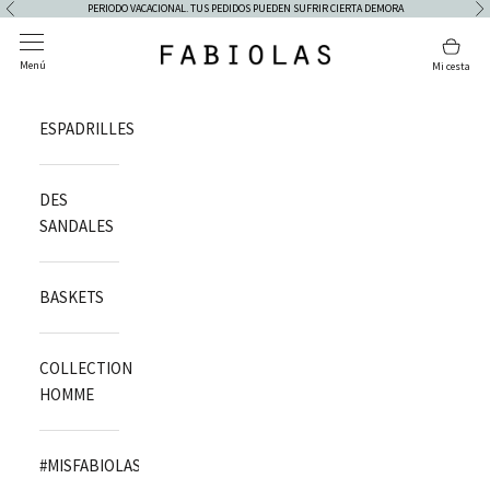
Passer au contenu
PERIODO VACACIONAL. TUS PEDIDOS PUEDEN SUFRIR CIERTA DEMORA
Précédent
Su
Ouvrir la navigation
Voir l
Fabiolas
Menú
Mi cesta
ESPADRILLES
DES
SANDALES
BASKETS
COLLECTION
HOMME
#MISFABIOLAS