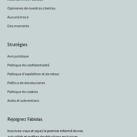
Opiniones de nuestras clientas
Aucune trace
Des moments
Stratégies
Avis juridique
Politique de confidentialité
Politique d'expédition et de retour
Política de devoluciones
Politique de cookies
Aides et subventions
Rejoignez Fabiolas
Inscrivez-vous et soyez le premier informé de nos
actualités et profitez de réductions exclusives