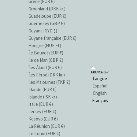
Grèce (EUR €)
Groenland (DKK kr.)
Guadeloupe (EUR €)
Guernesey (GBP £)
Guyana (GYD $)
Guyane française (EUR €)
Hongrie (HUF Ft)
Île Bouvet (EUR €)
Île de Man (GBP £)
Îles Åland (EUR €)
FRANÇAIS
Îles Féroé (DKK kr.)
Langue
Îles Malouines (FKP £)
Español
Irlande (EUR €)
English
Islande (ISK kr)
Français
Italie (EUR €)
Jersey (EUR €)
Kosovo (EUR €)
La Réunion (EUR €)
Lettonie (EUR €)