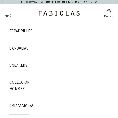
Skip to content
PERIODO VACACIONAL. TUS PEDIDOS PUEDEN SUFRIR CIERTA DEMORA
Previous
Ne
Open navigation menu
Open 
Fabiolas
Menú
Mi cesta
ESPADRILLES
SANDALIAS
SNEAKERS
COLECCIÓN
HOMBRE
#MISFABIOLAS