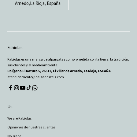
Arnedo,La Rioja, España
Fabiolas
Fabiolas es una marca de alpargatas comprometida con la tierra, la tradición,
sus clientes y el medioambiente.
Polígono El Roturo 5, 26511, El Villar de Arnedo, La Rioja, ESPAÑA
atencioncliente@calzadoszels.com
Us
We are Fabiolas
Opiniones de nuestras clientas
No Trace