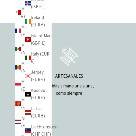
(ISK kr)
Malta (EUR
€)
Ireland
(EUR €)
Mayotte
(EUR €)
Isle of Man
(GBP £)
Mexico
(MXN $)
Italy (EUR
€)
Moldova
(MDL L)
Jersey
ARTESANALES
(EUR €)
Monaco
Cosidas a mano una a una,
(EUR €)
Kosovo
como siempre
(EUR €)
Montenegro
(EUR €)
Latvia
(EUR €)
Netherlands
(EUR €)
Liechtenstein
(CHF CHF)