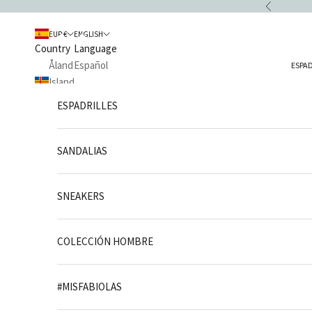
Skip to content
Previous
EUR €
ENGLISH
Country
Language
Åland
Español
ESPAD
Islands
English
(EUR €)
ESPADRILLES
Français
Albania
(ALL L)
SANDALIAS
Andorra
(EUR €)
SNEAKERS
Argentina
(ARS $)
COLECCIÓN HOMBRE
Armenia
(AMD դր.)
#MISFABIOLAS
Austria
(EUR €)