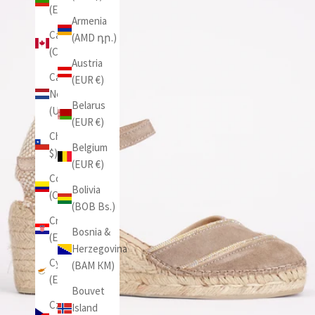
(EUR €)
Armenia
Canada
(AMD դր.)
(CAD $)
Austria
Caribbean
(EUR €)
Netherlands
Belarus
(USD $)
(EUR €)
Chile (CLP
Belgium
$)
(EUR €)
Colombia
Bolivia
(COP $)
(BOB Bs.)
Croatia
Bosnia &
(EUR €)
Herzegovina
Cyprus
(BAM КМ)
(EUR €)
Bouvet
Czechia
Island