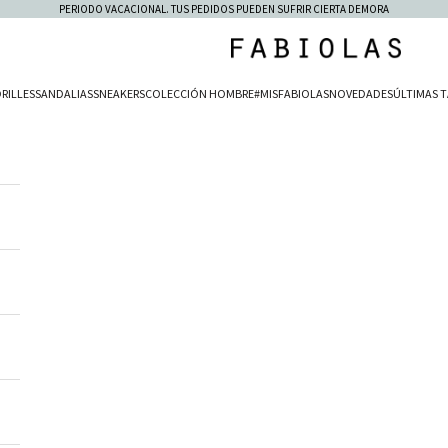
PERIODO VACACIONAL. TUS PEDIDOS PUEDEN SUFRIR CIERTA DEMORA
Fabiolas
RILLES
SANDALIAS
SNEAKERS
COLECCIÓN HOMBRE
#MISFABIOLAS
NOVEDADES
ÚLTIMAS T