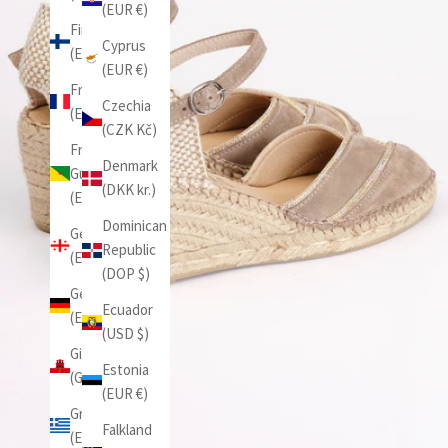
(EUR €)
Finland
Cyprus
(EUR €)
(EUR €)
France
Czechia
(EUR €)
(CZK Kč)
French
Denmark
Guiana
(DKK kr.)
(EUR €)
Dominican
Georgia
Republic
(EUR €)
(DOP $)
Germany
Ecuador
(EUR €)
(USD $)
Gibraltar
Estonia
(GBP £)
(EUR €)
Greece
Falkland
(EUR €)