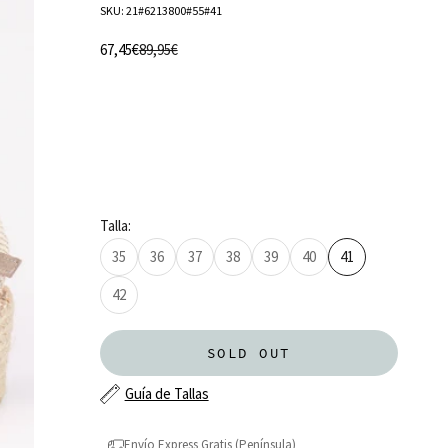
SKU: 21#6213800#55#41
Sale price
Regular price
67,45€
89,95€
Talla:
35
36
37
38
39
40
41
42
SOLD OUT
Guía de Tallas
Envío Express Gratis (Península)