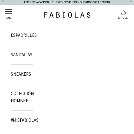
Skip to content
PERIODO VACACIONAL. TUS PEDIDOS PUEDEN SUFRIR CIERTA DEMORA
Previous
Ne
Open navigation menu
Open 
Fabiolas
Menú
Mi cesta
ESPADRILLES
SANDALIAS
SNEAKERS
COLECCIÓN
HOMBRE
#MISFABIOLAS