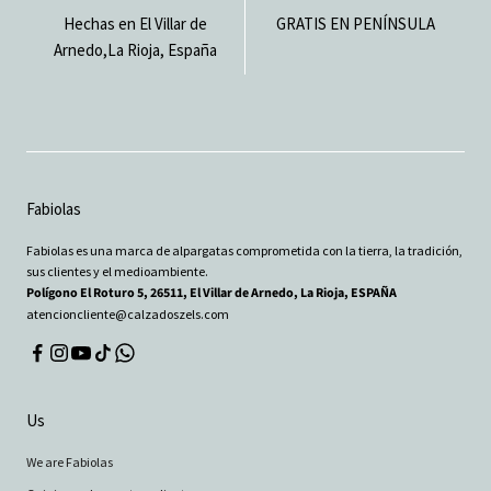
Hechas en El Villar de
GRATIS EN PENÍNSULA
Arnedo,La Rioja, España
Fabiolas
Fabiolas es una marca de alpargatas comprometida con la tierra, la tradición,
sus clientes y el medioambiente.
Polígono El Roturo 5, 26511, El Villar de Arnedo, La Rioja, ESPAÑA
atencioncliente@calzadoszels.com
Us
We are Fabiolas