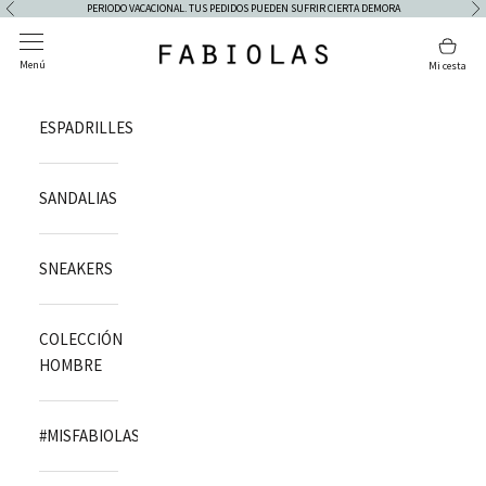
Skip to content
PERIODO VACACIONAL. TUS PEDIDOS PUEDEN SUFRIR CIERTA DEMORA
Previous
Ne
Open navigation menu
Open 
Fabiolas
Menú
Mi cesta
ESPADRILLES
SANDALIAS
SNEAKERS
COLECCIÓN
HOMBRE
#MISFABIOLAS