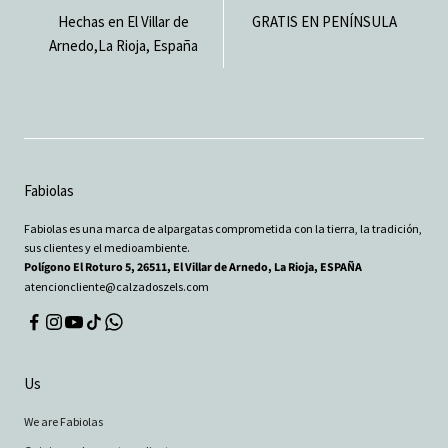
Hechas en El Villar de
GRATIS EN PENÍNSULA
Arnedo,La Rioja, España
Fabiolas
Fabiolas es una marca de alpargatas comprometida con la tierra, la tradición,
sus clientes y el medioambiente.
Polígono El Roturo 5, 26511, El Villar de Arnedo, La Rioja, ESPAÑA
atencioncliente@calzadoszels.com
Us
We are Fabiolas