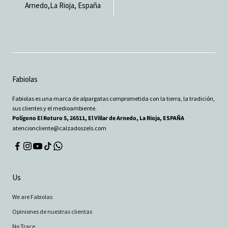
Arnedo,La Rioja, España
Fabiolas
Fabiolas es una marca de alpargatas comprometida con la tierra, la tradición,
sus clientes y el medioambiente.
Polígono El Roturo 5, 26511, El Villar de Arnedo, La Rioja, ESPAÑA
atencioncliente@calzadoszels.com
Us
We are Fabiolas
Opiniones de nuestras clientas
No Trace