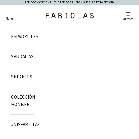
Skip to content
PERIODO VACACIONAL. TUS PEDIDOS PUEDEN SUFRIR CIERTA DEMORA
Previous
Ne
Open navigation menu
Open 
Fabiolas
Menú
Mi cesta
ESPADRILLES
SANDALIAS
SNEAKERS
COLECCIÓN
HOMBRE
#MISFABIOLAS