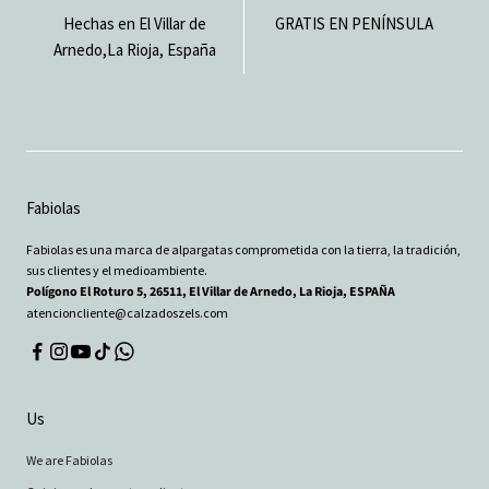
Hechas en El Villar de
GRATIS EN PENÍNSULA
Arnedo,La Rioja, España
Fabiolas
Fabiolas es una marca de alpargatas comprometida con la tierra, la tradición,
sus clientes y el medioambiente.
Polígono El Roturo 5, 26511, El Villar de Arnedo, La Rioja, ESPAÑA
atencioncliente@calzadoszels.com
Us
We are Fabiolas