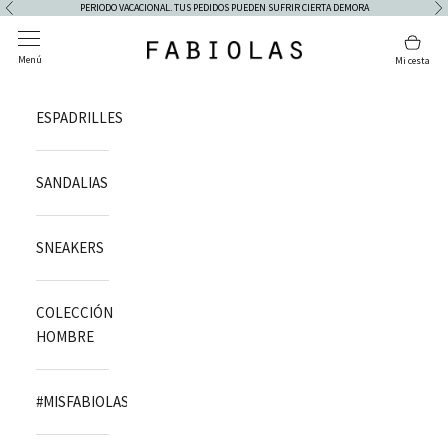
Skip to content
PERIODO VACACIONAL. TUS PEDIDOS PUEDEN SUFRIR CIERTA DEMORA
Previous
Ne
Open navigation menu
Open 
Fabiolas
Menú
Mi cesta
ESPADRILLES
SANDALIAS
SNEAKERS
COLECCIÓN
HOMBRE
#MISFABIOLAS